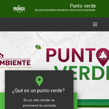
Punto verde
Secretaría de Medio Ambiente y Desarrollo Sustentable
Inicio
Convocatoria
Residuos
Educación
ambiental
Aliados
CICLA
Video CICLA
Participación
Ciudadana
¿Qué es un punto verde?
Es un sitio donde se
promueve la correcta